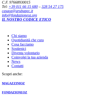
C.F. 97668930015
Tel:
+39 011 66 15 680
–
328 54 27 175
casaoz@arubapec.it
info@fondazioneoz.org
IL NOSTRO CODICE ETICO
Chi siamo
Quotidianità che cura
Cosa facciamo
Sostienici
Diventa volontario
Coinvolgi la tua azienda
News
Contatti
Scopri anche:
MAGAZZINI
OZ
FONDAZIONE
OZ