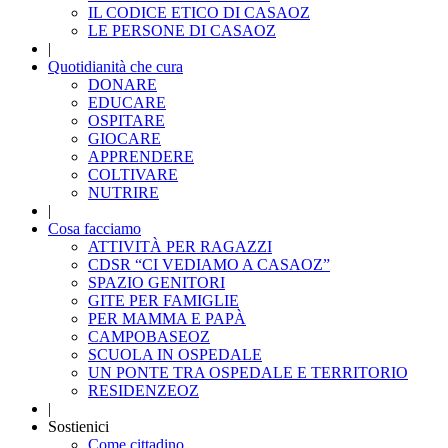
IL CODICE ETICO DI CASAOZ
LE PERSONE DI CASAOZ
|
Quotidianità che cura
DONARE
EDUCARE
OSPITARE
GIOCARE
APPRENDERE
COLTIVARE
NUTRIRE
|
Cosa facciamo
ATTIVITÀ PER RAGAZZI
CDSR “CI VEDIAMO A CASAOZ”
SPAZIO GENITORI
GITE PER FAMIGLIE
PER MAMMA E PAPÀ
CAMPOBASEOZ
SCUOLA IN OSPEDALE
UN PONTE TRA OSPEDALE E TERRITORIO
RESIDENZEOZ
|
Sostienici
Come cittadino