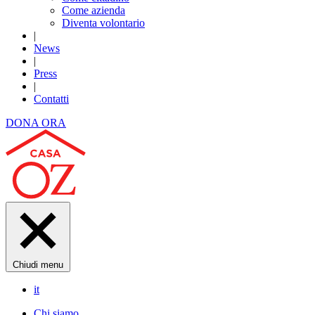
Come azienda
Diventa volontario
|
News
|
Press
|
Contatti
DONA ORA
Chiudi menu
it
Chi siamo