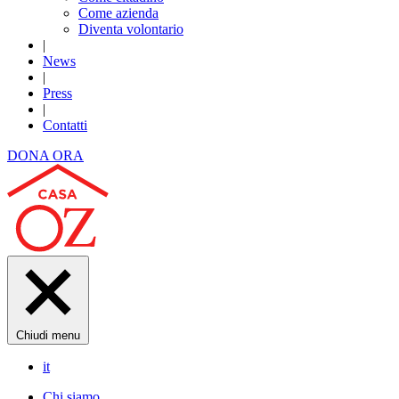
Come azienda
Diventa volontario
|
News
|
Press
|
Contatti
DONA ORA
Chiudi menu
it
Chi siamo