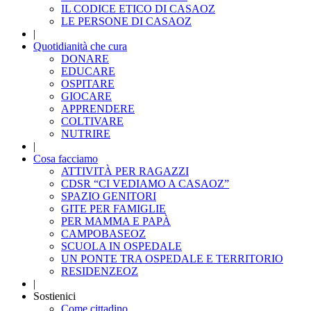
IL CODICE ETICO DI CASAOZ
LE PERSONE DI CASAOZ
|
Quotidianità che cura
DONARE
EDUCARE
OSPITARE
GIOCARE
APPRENDERE
COLTIVARE
NUTRIRE
|
Cosa facciamo
ATTIVITÀ PER RAGAZZI
CDSR “CI VEDIAMO A CASAOZ”
SPAZIO GENITORI
GITE PER FAMIGLIE
PER MAMMA E PAPÀ
CAMPOBASEOZ
SCUOLA IN OSPEDALE
UN PONTE TRA OSPEDALE E TERRITORIO
RESIDENZEOZ
|
Sostienici
Come cittadino