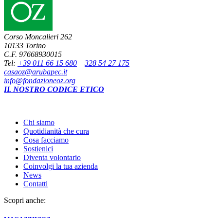
Corso Moncalieri 262
10133 Torino
C.F. 97668930015
Tel:
+39 011 66 15 680
–
328 54 27 175
casaoz@arubapec.it
info@fondazioneoz.org
IL NOSTRO CODICE ETICO
Chi siamo
Quotidianità che cura
Cosa facciamo
Sostienici
Diventa volontario
Coinvolgi la tua azienda
News
Contatti
Scopri anche: