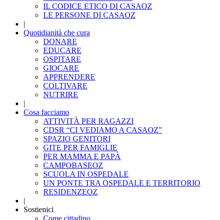
IL CODICE ETICO DI CASAOZ
LE PERSONE DI CASAOZ
|
Quotidianità che cura
DONARE
EDUCARE
OSPITARE
GIOCARE
APPRENDERE
COLTIVARE
NUTRIRE
|
Cosa facciamo
ATTIVITÀ PER RAGAZZI
CDSR “CI VEDIAMO A CASAOZ”
SPAZIO GENITORI
GITE PER FAMIGLIE
PER MAMMA E PAPÀ
CAMPOBASEOZ
SCUOLA IN OSPEDALE
UN PONTE TRA OSPEDALE E TERRITORIO
RESIDENZEOZ
|
Sostienici
Come cittadino