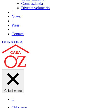
Come azienda
Diventa volontario
|
News
|
Press
|
Contatti
DONA ORA
Chiudi menu
it
Chi siamo