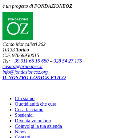
è un progetto di FONDAZIONE
OZ
Corso Moncalieri 262
10133 Torino
C.F. 97668930015
Tel:
+39 011 66 15 680
–
328 54 27 175
casaoz@arubapec.it
info@fondazioneoz.org
IL NOSTRO CODICE ETICO
Chi siamo
Quotidianità che cura
Cosa facciamo
Sostienici
Diventa volontario
Coinvolgi la tua azienda
News
Contatti