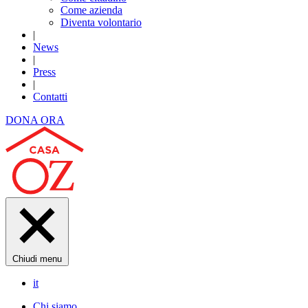
Come azienda
Diventa volontario
|
News
|
Press
|
Contatti
DONA ORA
Chiudi menu
it
Chi siamo