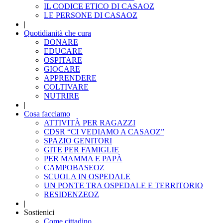
IL CODICE ETICO DI CASAOZ
LE PERSONE DI CASAOZ
|
Quotidianità che cura
DONARE
EDUCARE
OSPITARE
GIOCARE
APPRENDERE
COLTIVARE
NUTRIRE
|
Cosa facciamo
ATTIVITÀ PER RAGAZZI
CDSR “CI VEDIAMO A CASAOZ”
SPAZIO GENITORI
GITE PER FAMIGLIE
PER MAMMA E PAPÀ
CAMPOBASEOZ
SCUOLA IN OSPEDALE
UN PONTE TRA OSPEDALE E TERRITORIO
RESIDENZEOZ
|
Sostienici
Come cittadino