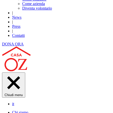
Come azienda
Diventa volontario
|
News
|
Press
|
Contatti
DONA ORA
Chiudi menu
it
Chi siamo