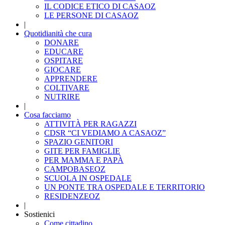
IL CODICE ETICO DI CASAOZ
LE PERSONE DI CASAOZ
|
Quotidianità che cura
DONARE
EDUCARE
OSPITARE
GIOCARE
APPRENDERE
COLTIVARE
NUTRIRE
|
Cosa facciamo
ATTIVITÀ PER RAGAZZI
CDSR “CI VEDIAMO A CASAOZ”
SPAZIO GENITORI
GITE PER FAMIGLIE
PER MAMMA E PAPÀ
CAMPOBASEOZ
SCUOLA IN OSPEDALE
UN PONTE TRA OSPEDALE E TERRITORIO
RESIDENZEOZ
|
Sostienici
Come cittadino