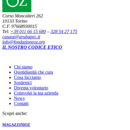
Corso Moncalieri 262
10133 Torino
C.F. 97668930015
Tel:
+39 011 66 15 680
–
328 54 27 175
casaoz@arubapec.it
info@fondazioneoz.org
IL NOSTRO CODICE ETICO
Chi siamo
Quotidianità che cura
Cosa facciamo
Sostienici
Diventa volontario
Coinvolgi la tua azienda
News
Contatti
Scopri anche:
MAGAZZINI
OZ