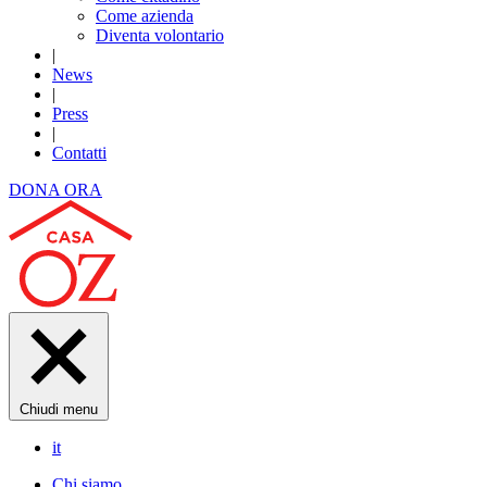
Come azienda
Diventa volontario
|
News
|
Press
|
Contatti
DONA ORA
Chiudi menu
it
Chi siamo