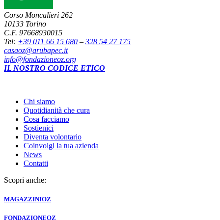
Corso Moncalieri 262
10133 Torino
C.F. 97668930015
Tel:
+39 011 66 15 680
–
328 54 27 175
casaoz@arubapec.it
info@fondazioneoz.org
IL NOSTRO CODICE ETICO
Chi siamo
Quotidianità che cura
Cosa facciamo
Sostienici
Diventa volontario
Coinvolgi la tua azienda
News
Contatti
Scopri anche:
MAGAZZINI
OZ
FONDAZIONE
OZ