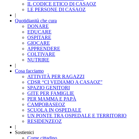
IL CODICE ETICO DI CASAOZ
LE PERSONE DI CASAOZ
|
Quotidianità che cura
DONARE
EDUCARE
OSPITARE
GIOCARE
APPRENDERE
COLTIVARE
NUTRIRE
|
Cosa facciamo
ATTIVITÀ PER RAGAZZI
CDSR “CI VEDIAMO A CASAOZ”
SPAZIO GENITORI
GITE PER FAMIGLIE
PER MAMMA E PAPÀ
CAMPOBASEOZ
SCUOLA IN OSPEDALE
UN PONTE TRA OSPEDALE E TERRITORIO
RESIDENZEOZ
|
Sostienici
Come cittadino