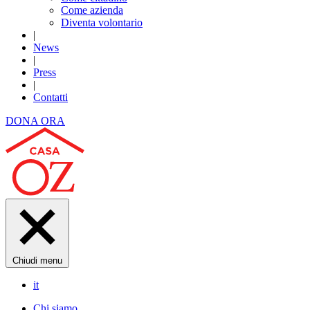
Come azienda
Diventa volontario
|
News
|
Press
|
Contatti
DONA ORA
Chiudi menu
it
Chi siamo