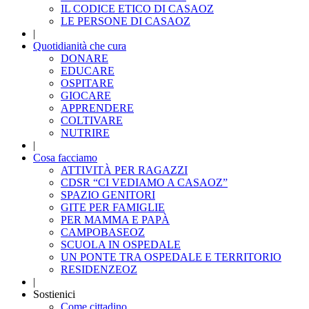
IL CODICE ETICO DI CASAOZ
LE PERSONE DI CASAOZ
|
Quotidianità che cura
DONARE
EDUCARE
OSPITARE
GIOCARE
APPRENDERE
COLTIVARE
NUTRIRE
|
Cosa facciamo
ATTIVITÀ PER RAGAZZI
CDSR “CI VEDIAMO A CASAOZ”
SPAZIO GENITORI
GITE PER FAMIGLIE
PER MAMMA E PAPÀ
CAMPOBASEOZ
SCUOLA IN OSPEDALE
UN PONTE TRA OSPEDALE E TERRITORIO
RESIDENZEOZ
|
Sostienici
Come cittadino