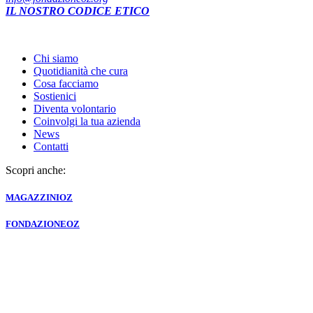
IL NOSTRO CODICE ETICO
Chi siamo
Quotidianità che cura
Cosa facciamo
Sostienici
Diventa volontario
Coinvolgi la tua azienda
News
Contatti
Scopri anche:
MAGAZZINI
OZ
FONDAZIONE
OZ