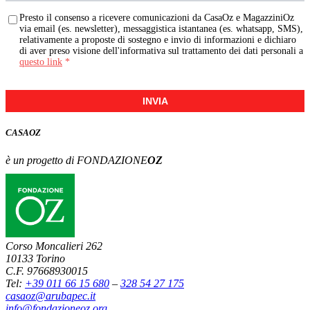
Presto il consenso a ricevere comunicazioni da CasaOz e MagazziniOz
via email (es. newsletter), messaggistica istantanea (es. whatsapp, SMS),
relativamente a proposte di sostegno e invio di informazioni e dichiaro
di aver preso visione dell'informativa sul trattamento dei dati personali a
questo link
*
INVIA
CASA
OZ
è un progetto di FONDAZIONE
OZ
Corso Moncalieri 262
10133 Torino
C.F. 97668930015
Tel:
+39 011 66 15 680
–
328 54 27 175
casaoz@arubapec.it
info@fondazioneoz.org