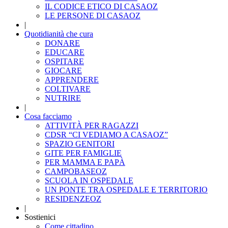
IL CODICE ETICO DI CASAOZ
LE PERSONE DI CASAOZ
|
Quotidianità che cura
DONARE
EDUCARE
OSPITARE
GIOCARE
APPRENDERE
COLTIVARE
NUTRIRE
|
Cosa facciamo
ATTIVITÀ PER RAGAZZI
CDSR “CI VEDIAMO A CASAOZ”
SPAZIO GENITORI
GITE PER FAMIGLIE
PER MAMMA E PAPÀ
CAMPOBASEOZ
SCUOLA IN OSPEDALE
UN PONTE TRA OSPEDALE E TERRITORIO
RESIDENZEOZ
|
Sostienici
Come cittadino