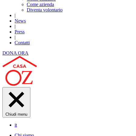
Come azienda
Diventa volontario
|
News
|
Press
|
Contatti
DONA ORA
Chiudi menu
it
Chi siamo