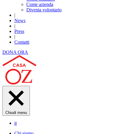
Come azienda
Diventa volontario
|
News
|
Press
|
Contatti
DONA ORA
Chiudi menu
it
Chi siamo