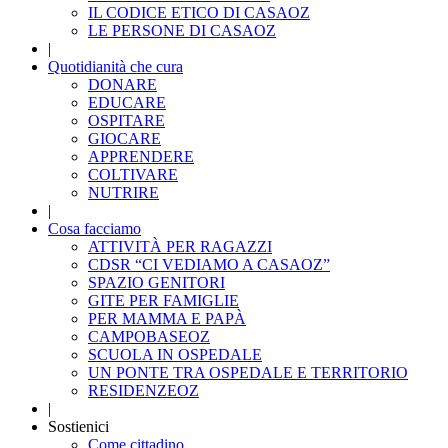
IL CODICE ETICO DI CASAOZ
LE PERSONE DI CASAOZ
|
Quotidianità che cura
DONARE
EDUCARE
OSPITARE
GIOCARE
APPRENDERE
COLTIVARE
NUTRIRE
|
Cosa facciamo
ATTIVITÀ PER RAGAZZI
CDSR “CI VEDIAMO A CASAOZ”
SPAZIO GENITORI
GITE PER FAMIGLIE
PER MAMMA E PAPÀ
CAMPOBASEOZ
SCUOLA IN OSPEDALE
UN PONTE TRA OSPEDALE E TERRITORIO
RESIDENZEOZ
|
Sostienici
Come cittadino