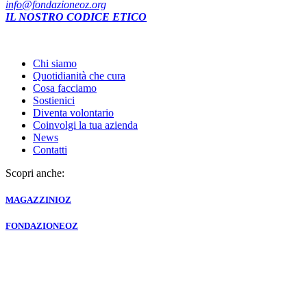
info@fondazioneoz.org
IL NOSTRO CODICE ETICO
Chi siamo
Quotidianità che cura
Cosa facciamo
Sostienici
Diventa volontario
Coinvolgi la tua azienda
News
Contatti
Scopri anche:
MAGAZZINI
OZ
FONDAZIONE
OZ