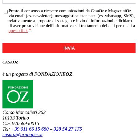
Presto il consenso a ricevere comunicazioni da CasaOz e MagazziniOz
via email (es. newsletter), messaggistica istantanea (es. whatsapp, SMS),
relativamente a proposte di sostegno e invio di informazioni e dichiaro
di aver preso visione dell'informativa sul trattamento dei dati personali a
questo link
*
INVIA
CASA
OZ
è un progetto di FONDAZIONE
OZ
Corso Moncalieri 262
10133 Torino
C.F. 97668930015
Tel:
+39 011 66 15 680
–
328 54 27 175
casaoz@arubapec.it