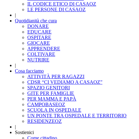
IL CODICE ETICO DI CASAOZ
LE PERSONE DI CASAOZ
|
Quotidianità che cura
DONARE
EDUCARE
OSPITARE
GIOCARE
APPRENDERE
COLTIVARE
NUTRIRE
|
Cosa facciamo
ATTIVITÀ PER RAGAZZI
CDSR “CI VEDIAMO A CASAOZ”
SPAZIO GENITORI
GITE PER FAMIGLIE
PER MAMMA E PAPÀ
CAMPOBASEOZ
SCUOLA IN OSPEDALE
UN PONTE TRA OSPEDALE E TERRITORIO
RESIDENZEOZ
|
Sostienici
Come cittadino