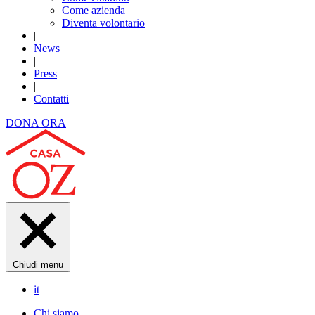
Come azienda
Diventa volontario
|
News
|
Press
|
Contatti
DONA ORA
Chiudi menu
it
Chi siamo