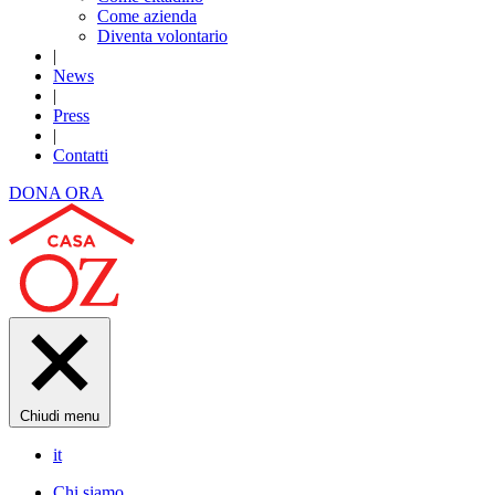
Come azienda
Diventa volontario
|
News
|
Press
|
Contatti
DONA ORA
Chiudi menu
it
Chi siamo