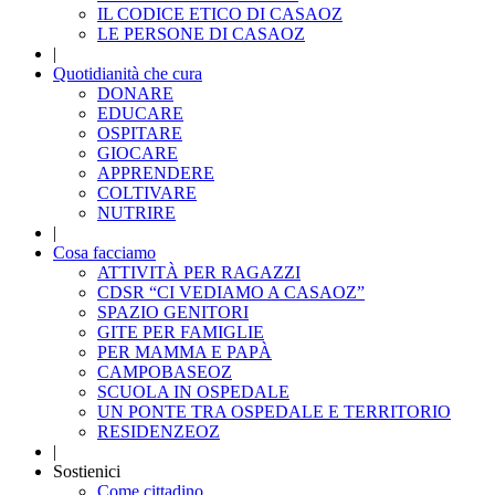
IL CODICE ETICO DI CASAOZ
LE PERSONE DI CASAOZ
|
Quotidianità che cura
DONARE
EDUCARE
OSPITARE
GIOCARE
APPRENDERE
COLTIVARE
NUTRIRE
|
Cosa facciamo
ATTIVITÀ PER RAGAZZI
CDSR “CI VEDIAMO A CASAOZ”
SPAZIO GENITORI
GITE PER FAMIGLIE
PER MAMMA E PAPÀ
CAMPOBASEOZ
SCUOLA IN OSPEDALE
UN PONTE TRA OSPEDALE E TERRITORIO
RESIDENZEOZ
|
Sostienici
Come cittadino