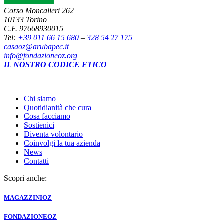
Corso Moncalieri 262
10133 Torino
C.F. 97668930015
Tel:
+39 011 66 15 680
–
328 54 27 175
casaoz@arubapec.it
info@fondazioneoz.org
IL NOSTRO CODICE ETICO
Chi siamo
Quotidianità che cura
Cosa facciamo
Sostienici
Diventa volontario
Coinvolgi la tua azienda
News
Contatti
Scopri anche:
MAGAZZINI
OZ
FONDAZIONE
OZ