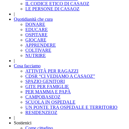
IL CODICE ETICO DI CASAOZ
LE PERSONE DI CASAOZ
|
Quotidianità che cura
DONARE
EDUCARE
OSPITARE
GIOCARE
APPRENDERE
COLTIVARE
NUTRIRE
|
Cosa facciamo
ATTIVITÀ PER RAGAZZI
CDSR “CI VEDIAMO A CASAOZ”
SPAZIO GENITORI
GITE PER FAMIGLIE
PER MAMMA E PAPÀ
CAMPOBASEOZ
SCUOLA IN OSPEDALE
UN PONTE TRA OSPEDALE E TERRITORIO
RESIDENZEOZ
|
Sostienici
Come cittadino