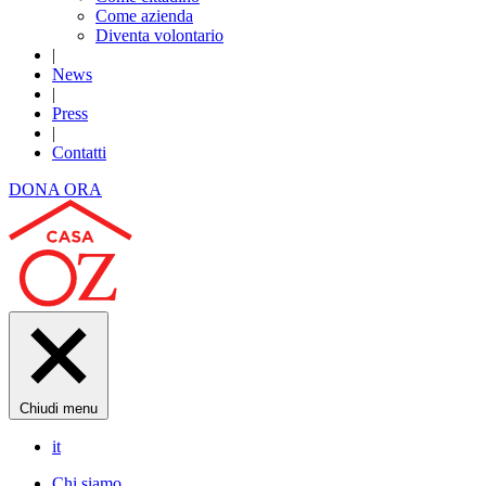
Come azienda
Diventa volontario
|
News
|
Press
|
Contatti
DONA ORA
Chiudi menu
it
Chi siamo