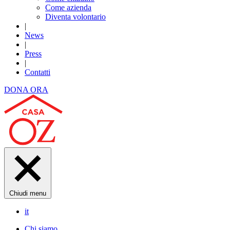
Come azienda
Diventa volontario
|
News
|
Press
|
Contatti
DONA ORA
Chiudi menu
it
Chi siamo