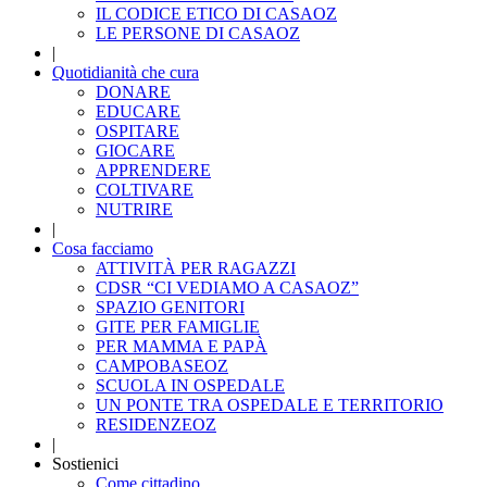
IL CODICE ETICO DI CASAOZ
LE PERSONE DI CASAOZ
|
Quotidianità che cura
DONARE
EDUCARE
OSPITARE
GIOCARE
APPRENDERE
COLTIVARE
NUTRIRE
|
Cosa facciamo
ATTIVITÀ PER RAGAZZI
CDSR “CI VEDIAMO A CASAOZ”
SPAZIO GENITORI
GITE PER FAMIGLIE
PER MAMMA E PAPÀ
CAMPOBASEOZ
SCUOLA IN OSPEDALE
UN PONTE TRA OSPEDALE E TERRITORIO
RESIDENZEOZ
|
Sostienici
Come cittadino