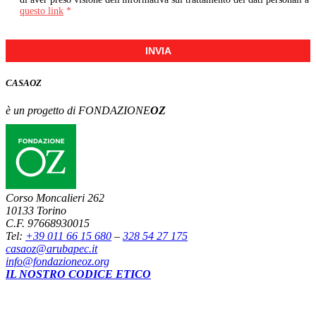
questo link
*
INVIA
CASA
OZ
è un progetto di FONDAZIONE
OZ
Corso Moncalieri 262
10133 Torino
C.F. 97668930015
Tel:
+39 011 66 15 680
–
328 54 27 175
casaoz@arubapec.it
info@fondazioneoz.org
IL NOSTRO CODICE ETICO