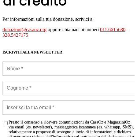
Per informazioni sulla tua donazione, scrivici a:
donazioni@casaoz.org
oppure chiamaci ai numeri
011.6615680
–
328.5427175
ISCRIVITI ALLA NEWSLETTER
Presto il consenso a ricevere comunicazioni da CasaOz e MagazziniOz
via email (es. newsletter), messaggistica istantanea (es. whatsapp, SMS),
relativamente a proposte di sostegno e invio di informazioni e dichiaro
di aver preso visione dell'informativa sul trattamento dei dati personali a