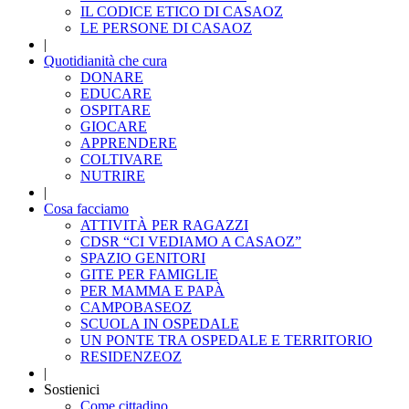
IL CODICE ETICO DI CASAOZ
LE PERSONE DI CASAOZ
|
Quotidianità che cura
DONARE
EDUCARE
OSPITARE
GIOCARE
APPRENDERE
COLTIVARE
NUTRIRE
|
Cosa facciamo
ATTIVITÀ PER RAGAZZI
CDSR “CI VEDIAMO A CASAOZ”
SPAZIO GENITORI
GITE PER FAMIGLIE
PER MAMMA E PAPÀ
CAMPOBASEOZ
SCUOLA IN OSPEDALE
UN PONTE TRA OSPEDALE E TERRITORIO
RESIDENZEOZ
|
Sostienici
Come cittadino