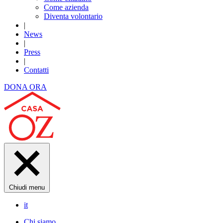
Come azienda
Diventa volontario
|
News
|
Press
|
Contatti
DONA ORA
Chiudi menu
it
Chi siamo