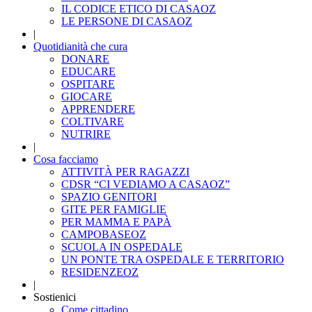
IL CODICE ETICO DI CASAOZ
LE PERSONE DI CASAOZ
|
Quotidianità che cura
DONARE
EDUCARE
OSPITARE
GIOCARE
APPRENDERE
COLTIVARE
NUTRIRE
|
Cosa facciamo
ATTIVITÀ PER RAGAZZI
CDSR “CI VEDIAMO A CASAOZ”
SPAZIO GENITORI
GITE PER FAMIGLIE
PER MAMMA E PAPÀ
CAMPOBASEOZ
SCUOLA IN OSPEDALE
UN PONTE TRA OSPEDALE E TERRITORIO
RESIDENZEOZ
|
Sostienici
Come cittadino