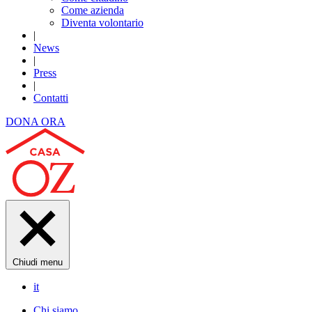
Come azienda
Diventa volontario
|
News
|
Press
|
Contatti
DONA ORA
Chiudi menu
it
Chi siamo