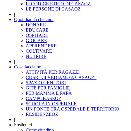
IL CODICE ETICO DI CASAOZ
LE PERSONE DI CASAOZ
|
Quotidianità che cura
DONARE
EDUCARE
OSPITARE
GIOCARE
APPRENDERE
COLTIVARE
NUTRIRE
|
Cosa facciamo
ATTIVITÀ PER RAGAZZI
CDSR “CI VEDIAMO A CASAOZ”
SPAZIO GENITORI
GITE PER FAMIGLIE
PER MAMMA E PAPÀ
CAMPOBASEOZ
SCUOLA IN OSPEDALE
UN PONTE TRA OSPEDALE E TERRITORIO
RESIDENZEOZ
|
Sostienici
Come cittadino