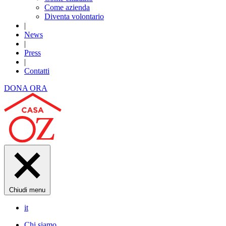
Come azienda
Diventa volontario
|
News
|
Press
|
Contatti
DONA ORA
Chiudi menu
it
Chi siamo