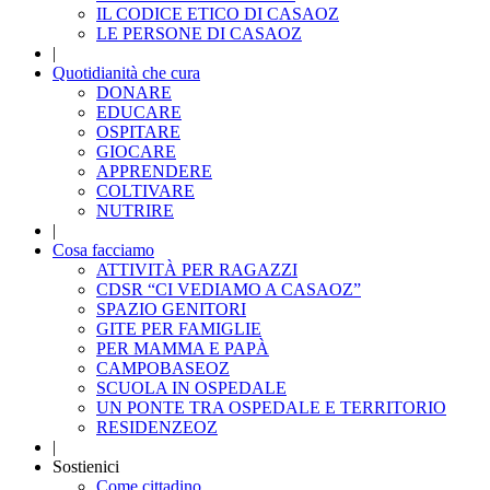
IL CODICE ETICO DI CASAOZ
LE PERSONE DI CASAOZ
|
Quotidianità che cura
DONARE
EDUCARE
OSPITARE
GIOCARE
APPRENDERE
COLTIVARE
NUTRIRE
|
Cosa facciamo
ATTIVITÀ PER RAGAZZI
CDSR “CI VEDIAMO A CASAOZ”
SPAZIO GENITORI
GITE PER FAMIGLIE
PER MAMMA E PAPÀ
CAMPOBASEOZ
SCUOLA IN OSPEDALE
UN PONTE TRA OSPEDALE E TERRITORIO
RESIDENZEOZ
|
Sostienici
Come cittadino