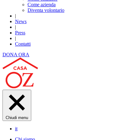
Come azienda
Diventa volontario
|
News
|
Press
|
Contatti
DONA ORA
Chiudi menu
it
Chi siamo