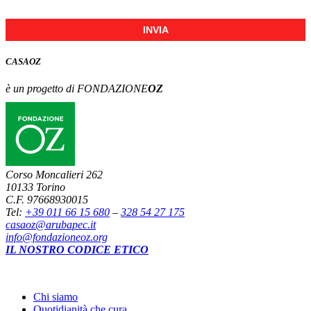
INVIA
CASA
OZ
è un progetto di FONDAZIONE
OZ
Corso Moncalieri 262
10133 Torino
C.F. 97668930015
Tel:
+39 011 66 15 680
–
328 54 27 175
casaoz@arubapec.it
info@fondazioneoz.org
IL NOSTRO CODICE ETICO
Chi siamo
Quotidianità che cura