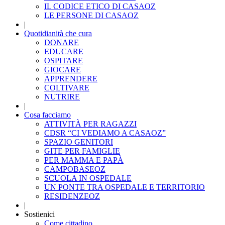
IL CODICE ETICO DI CASAOZ
LE PERSONE DI CASAOZ
|
Quotidianità che cura
DONARE
EDUCARE
OSPITARE
GIOCARE
APPRENDERE
COLTIVARE
NUTRIRE
|
Cosa facciamo
ATTIVITÀ PER RAGAZZI
CDSR “CI VEDIAMO A CASAOZ”
SPAZIO GENITORI
GITE PER FAMIGLIE
PER MAMMA E PAPÀ
CAMPOBASEOZ
SCUOLA IN OSPEDALE
UN PONTE TRA OSPEDALE E TERRITORIO
RESIDENZEOZ
|
Sostienici
Come cittadino