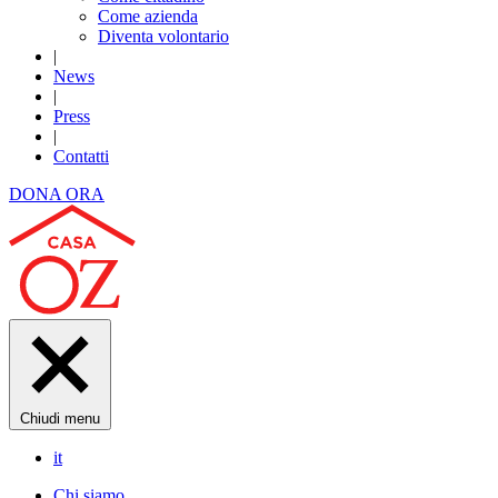
Come azienda
Diventa volontario
|
News
|
Press
|
Contatti
DONA ORA
Chiudi menu
it
Chi siamo