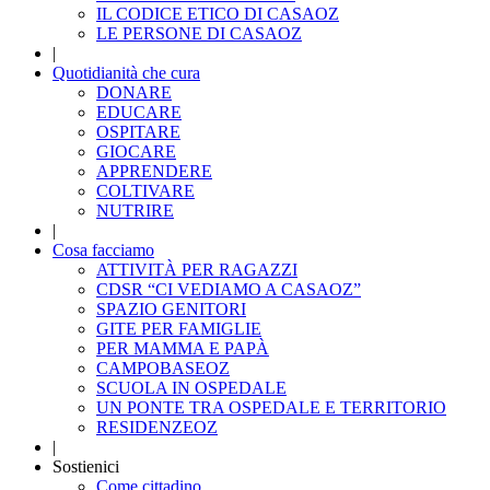
IL CODICE ETICO DI CASAOZ
LE PERSONE DI CASAOZ
|
Quotidianità che cura
DONARE
EDUCARE
OSPITARE
GIOCARE
APPRENDERE
COLTIVARE
NUTRIRE
|
Cosa facciamo
ATTIVITÀ PER RAGAZZI
CDSR “CI VEDIAMO A CASAOZ”
SPAZIO GENITORI
GITE PER FAMIGLIE
PER MAMMA E PAPÀ
CAMPOBASEOZ
SCUOLA IN OSPEDALE
UN PONTE TRA OSPEDALE E TERRITORIO
RESIDENZEOZ
|
Sostienici
Come cittadino