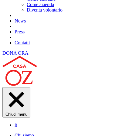
Come azienda
Diventa volontario
|
News
|
Press
|
Contatti
DONA ORA
Chiudi menu
it
Chi siamo