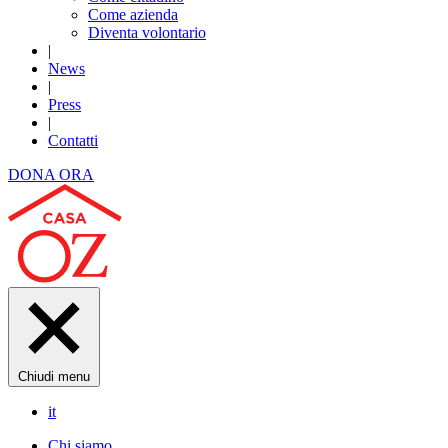
Come azienda
Diventa volontario
|
News
|
Press
|
Contatti
DONA ORA
Chiudi menu
it
Chi siamo