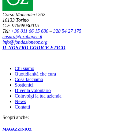
Corso Moncalieri 262
10133 Torino
C.F. 97668930015
Tel:
+39 011 66 15 680
–
328 54 27 175
casaoz@arubapec.it
info@fondazioneoz.org
IL NOSTRO CODICE ETICO
Chi siamo
Quotidianità che cura
Cosa facciamo
Sostienici
Diventa volontario
Coinvolgi la tua azienda
News
Contatti
Scopri anche:
MAGAZZINI
OZ