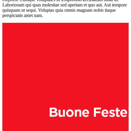
Laboriosam qui quas molestiae sed aperiam et quo aut. Aut tempore
quisquam ut sequi. Voluptas quia omnis magnam nobis itaque
perspiciatis amet nam.