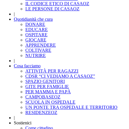
IL CODICE ETICO DI CASAOZ
LE PERSONE DI CASAOZ
|
Quotidianità che cura
DONARE
EDUCARE
OSPITARE
GIOCARE
APPRENDERE
COLTIVARE
NUTRIRE
|
Cosa facciamo
ATTIVITÀ PER RAGAZZI
CDSR “CI VEDIAMO A CASAOZ”
SPAZIO GENITORI
GITE PER FAMIGLIE
PER MAMMA E PAPÀ
CAMPOBASEOZ
SCUOLA IN OSPEDALE
UN PONTE TRA OSPEDALE E TERRITORIO
RESIDENZEOZ
|
Sostienici
Come cittadino