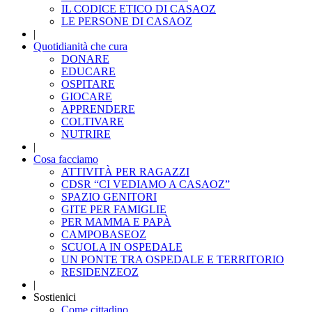
IL CODICE ETICO DI CASAOZ
LE PERSONE DI CASAOZ
|
Quotidianità che cura
DONARE
EDUCARE
OSPITARE
GIOCARE
APPRENDERE
COLTIVARE
NUTRIRE
|
Cosa facciamo
ATTIVITÀ PER RAGAZZI
CDSR “CI VEDIAMO A CASAOZ”
SPAZIO GENITORI
GITE PER FAMIGLIE
PER MAMMA E PAPÀ
CAMPOBASEOZ
SCUOLA IN OSPEDALE
UN PONTE TRA OSPEDALE E TERRITORIO
RESIDENZEOZ
|
Sostienici
Come cittadino