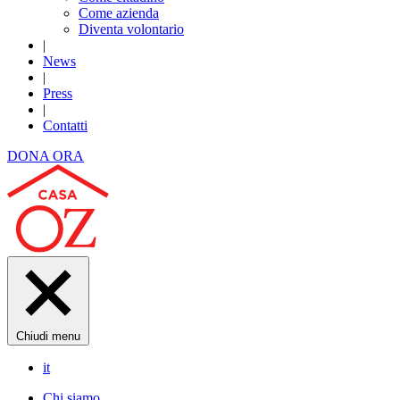
Come azienda
Diventa volontario
|
News
|
Press
|
Contatti
DONA ORA
Chiudi menu
it
Chi siamo